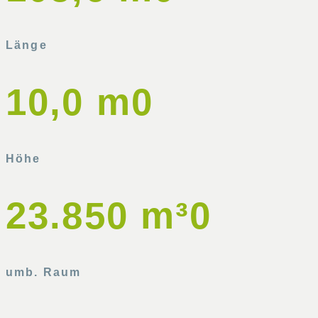
Länge
10,0 m
0
Höhe
23.850 m³
0
umb. Raum