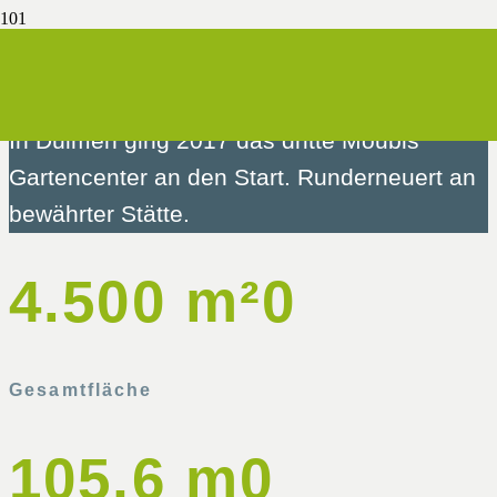
Moubis Gartencenter – Dülmen
In Dülmen ging 2017 das dritte Moubis
Gartencenter an den Start. Runderneuert an
bewährter Stätte.
4.500 m²
0
Gesamtfläche
105,6 m
0