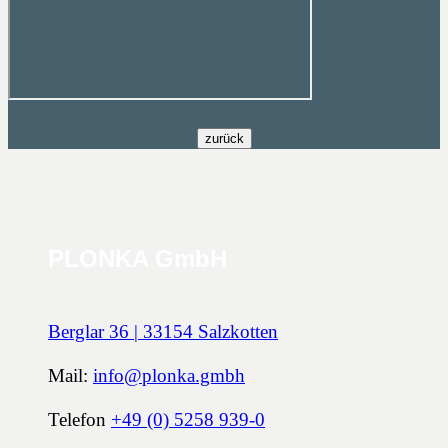
PLONKA GmbH
Berglar 36 | 33154 Salzkotten
Mail:
info@plonka.gmbh
Telefon
+49 (0) 5258 939-0