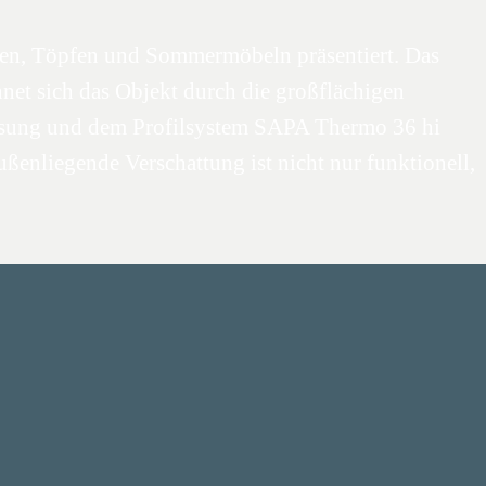
nzen, Töpfen und Sommermöbeln präsentiert. Das
net sich das Objekt durch die großflächigen
glasung und dem Profilsystem SAPA Thermo 36 hi
enliegende Verschattung ist nicht nur funktionell,