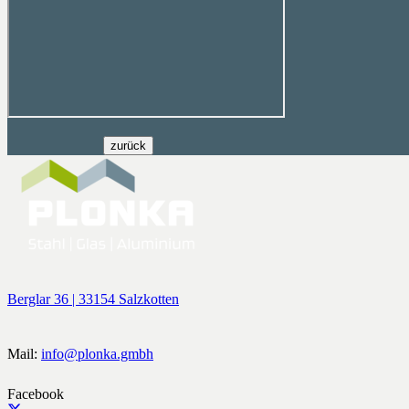
Berglar 36 | 33154 Salzkotten
Mail:
info@plonka.gmbh
Facebook