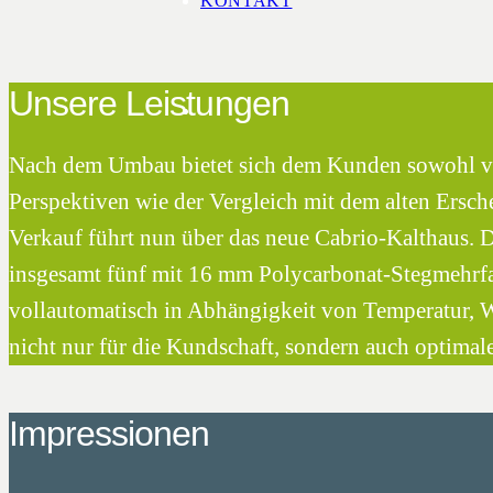
KONTAKT
Unsere Leistungen
Nach dem Umbau bietet sich dem Kunden sowohl vo
Perspektiven wie der Vergleich mit dem alten Ersc
Verkauf führt nun über das neue Cabrio-Kalthaus. 
insgesamt fünf mit 16 mm Polycarbonat-Stegmehrfa
vollautomatisch in Abhängigkeit von Temperatur, 
nicht nur für die Kundschaft, sondern auch optimale
Impressionen