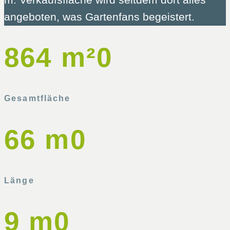
m. Verkaufsfläche wird seitdem dort alles
angeboten, was Gartenfans begeistert.
864 m²
0
Gesamtfläche
66 m
0
Länge
9 m
0